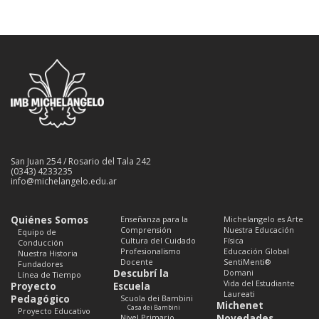
San Juan 254 / Rosario del Tala 242
(0343) 4233235
info@michelangelo.edu.ar
Quiénes Somos
Enseñanza para la
Michelangelo es Arte
Comprensión
Nuestra Educación
Equipo de
Cultura del Cuidado
Física
Conducción
Profesionalismo
Educación Global
Nuestra Historia
Docente
SentiMenti®
Fundadores
Descubrí la
Domani
Línea de Tiempo
Vida del Estudiante
Proyecto
Escuela
Laureati
Pedagógico
Scuola dei Bambini
Michenet
Casa dei Bambini
Proyecto Educativo
Nivel Primario
Novedades